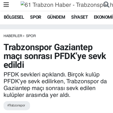
BÖLGESEL
SPOR
GÜNDEM
SIYASET
EKONOMI
Gündem
Bölgesel
HABERLER
SPOR
Trabzonspor Gaziantep
Spor
maçı sonrası PFDK’ye sevk
Siyaset
edildi
Ekonomi
PFDK sevkleri açıklandı. Birçok kulüp
PFDK’ye sevk edilirken, Trabzonspor da
Sağlık
Gaziantep maçı sonrası sevk edilen
kulüpler arasında yer aldı.
Magazin
#Trabzonspor