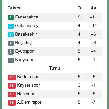
Takım
O
Av
Fenerbahçe
5
+11
1
Galatasaray
4
+11
2
Başakşehir
4
+6
3
Beşiktaş
4
+6
4
Eyüpspor
5
+4
5
Konyaspor
5
-1
6
Tümü
Bodrumspor
5
-5
16
Kayserispor
3
-1
17
Hatayspor
5
-5
18
A.Demirspor
5
-7
19