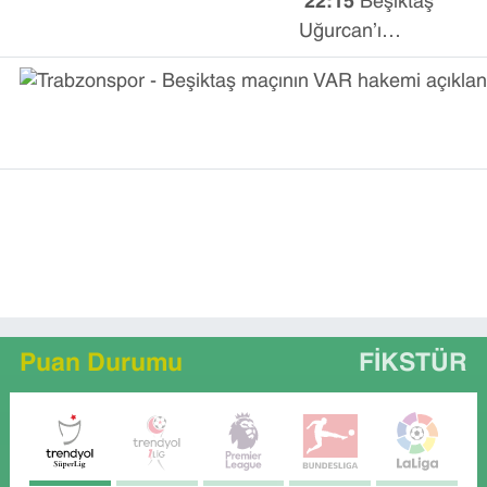
22:15
Beşiktaş
Uğurcan’ı
geçemedi
Puan Durumu
FIKSTÜR