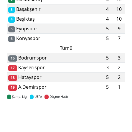
Başakşehir
4
10
3
Beşiktaş
4
10
4
Eyüpspor
5
9
5
Konyaspor
5
7
6
Tümü
Bodrumspor
5
3
16
Kayserispor
3
2
17
Hatayspor
5
2
18
A.Demirspor
5
1
19
Şamp. Ligi
UEFA
Düşme Hattı
Detaylar için tıklayın