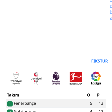
PUAN DURUMU
FIKSTÜR
Takım
O
P
Fenerbahçe
5
13
1
Galatasaray
4
12
2