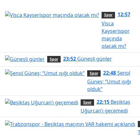
12:57
Spor
Visca
Kayserispor
maçında
olacak mı?
23:52
Güneşli günler
Spor
22:48
Şenol
Spor
Güneş; “Umut ışığı
olduk”
22:15
Beşiktaş
Spor
Uğurcan’ı geçemedi