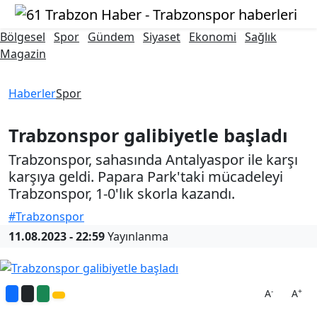
Bölgesel
Spor
Gündem
Siyaset
Ekonomi
Sağlık
Magazin
Haberler
Spor
Trabzonspor galibiyetle başladı
Trabzonspor, sahasında Antalyaspor ile karşı
karşıya geldi. Papara Park'taki mücadeleyi
Trabzonspor, 1-0'lık skorla kazandı.
#Trabzonspor
11.08.2023 - 22:59
Yayınlanma
-
+
A
A