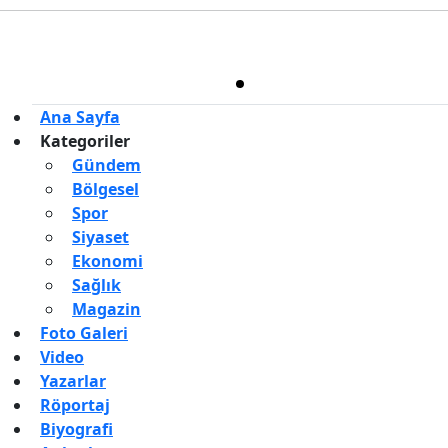
Haber Yazılımı:
TE Bilişim
Ana Sayfa
Kategoriler
Gündem
Bölgesel
Spor
Siyaset
Ekonomi
Sağlık
Magazin
Foto Galeri
Video
Yazarlar
Röportaj
Biyografi