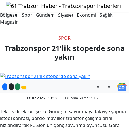
Bölgesel
Spor
Gündem
Siyaset
Ekonomi
Sağlık
Magazin
SPOR
Trabzonspor 21'lik stoperde sona
yakın
-
+
A
A
08.02.2025 - 13:18
Okunma Süresi: 1 Dk
Teknik direktör Şenol Güneş’in savunmaya takviye yapma
isteği sonrası, bordo-mavililer transfer çalışmalarını
hızlandırarak FC Sion’un genç savunma oyuncusu Gora