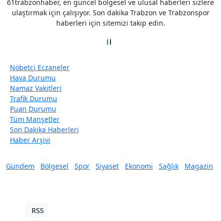
61trabzonhaber, en güncel bölgesel ve ulusal haberleri sizlere
ulaştırmak için çalışıyor. Son dakika Trabzon ve Trabzonspor
haberleri için sitemizi takip edin.
Nöbetçi Eczaneler
Hava Durumu
Namaz Vakitleri
Trafik Durumu
Puan Durumu
Tüm Manşetler
Son Dakika Haberleri
Haber Arşivi
Gündem
Bölgesel
Spor
Siyaset
Ekonomi
Sağlık
Magazin
RSS
Copyright © 2022. Her hakkı saklıdır.