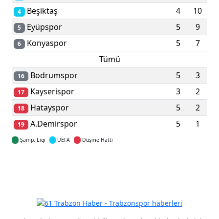
Beşiktaş
4
10
4
Eyüpspor
5
9
5
Konyaspor
5
7
6
Tümü
Bodrumspor
5
3
16
Kayserispor
3
2
17
Hatayspor
5
2
18
A.Demirspor
5
1
19
Şamp. Ligi
UEFA
Düşme Hattı
Detaylar için tıklayın