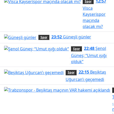
12:57
Spor
Visca
Kayserispor
maçında
olacak mı?
23:52
Güneşli günler
Spor
22:48
Şenol
Spor
Güneş; “Umut ışığı
olduk”
22:15
Beşiktaş
Spor
Uğurcan’ı geçemedi