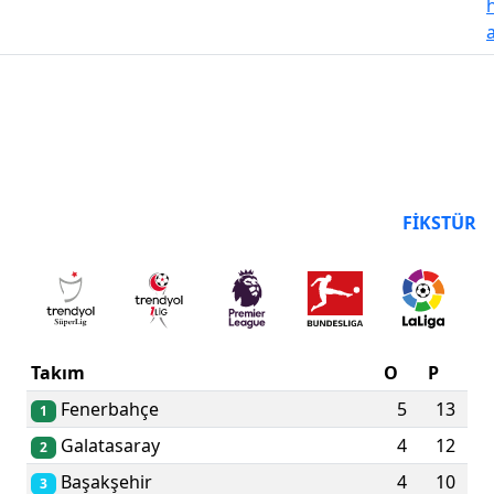
PUAN DURUMU
FIKSTÜR
Takım
O
P
Fenerbahçe
5
13
1
Galatasaray
4
12
2
Başakşehir
4
10
3