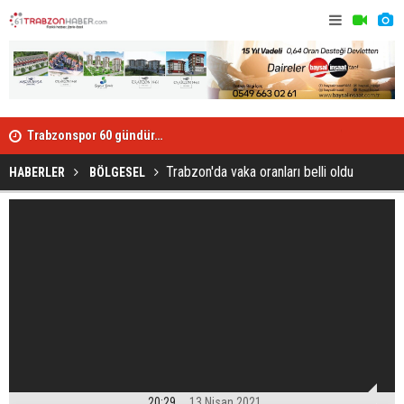
dı
Trabzonspor 60 gündür…
Trabzonspo
Trabzon'da vaka oranları belli oldu
HABERLER
BÖLGESEL
20:29
13 Nisan 2021