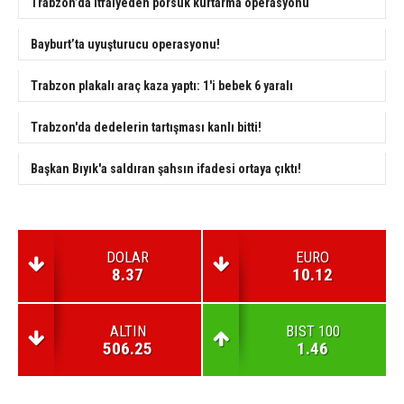
Trabzon’da itfaiyeden porsuk kurtarma operasyonu
Bayburt’ta uyuşturucu operasyonu!
Trabzon plakalı araç kaza yaptı: 1'i bebek 6 yaralı
Trabzon'da dedelerin tartışması kanlı bitti!
Başkan Bıyık'a saldıran şahsın ifadesi ortaya çıktı!
DOLAR
EURO
8.37
10.12
ALTIN
BIST 100
506.25
1.46