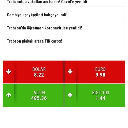
Trabzonlu avukattan acı haber! Covid’e yenildi
Gambiyalı çay işçileri bahçeye indi!
Trabzon'da öğretmen koronavirüse yenildi!
Trabzon plakalı araca TIR çarptı!
DOLAR
EURO
8.22
9.98
ALTIN
BIST 100
485.36
1.44