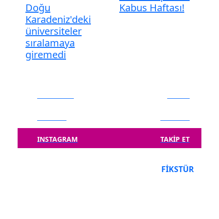
Doğu
Kabus Haftası!
Karadeniz'deki
üniversiteler
sıralamaya
giremedi
FACEBOOK
BEĞEN
TWITTER
TAKIP ET
INSTAGRAM
TAKIP ET
PUAN DURUMU
FIKSTÜR