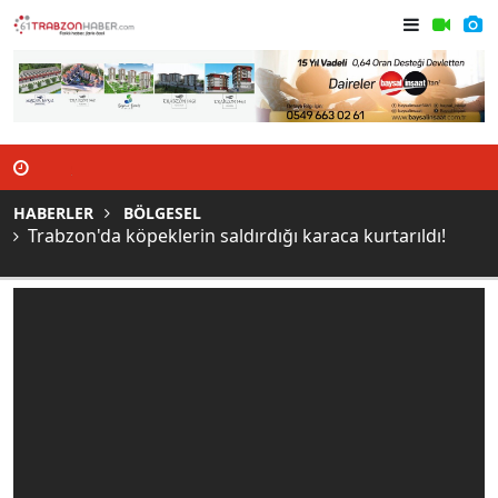
!
Gervinho ve Peres kampa yetişiyor! Hamsik
Trabzonsp
ise...
olsun" me
HABERLER
BÖLGESEL
Trabzon'da köpeklerin saldırdığı karaca kurtarıldı!