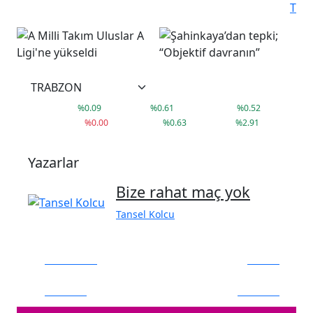
T
°
17
C
38,02
41,79
3.660,14
%
0.09
%
0.61
%
0.52
9.407
79.999
1.592
%
0.00
%
0.63
%
2.91
Yazarlar
Bize rahat maç yok
Tansel Kolcu
FACEBOOK
BEĞEN
TWITTER
TAKIP ET