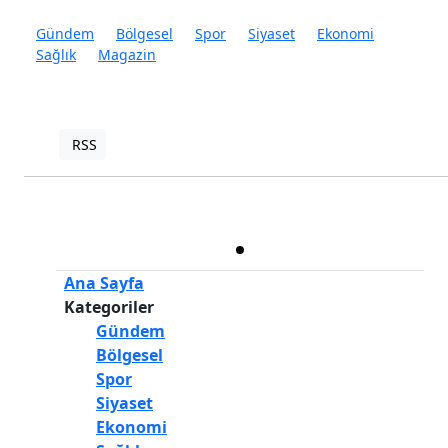
Gündem
Bölgesel
Spor
Siyaset
Ekonomi
Sağlık
Magazin
RSS
Copyright © 2022. Her hakkı saklıdır.
Haber Yazılımı:
TE Bilişim
Ana Sayfa
Kategoriler
Gündem
Bölgesel
Spor
Siyaset
Ekonomi