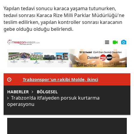
Yapılan tedavi sonucu karaca yaşama tutunurken,
tedavi sonrası Karaca Rize Milli Parklar Müdürlüğü'ne
teslim edilirken, yapılan kontroller sonrası karacanın
gebe olduğu olduğu belirlendi.
i
Trabzonspor'un rakibi Molde, ikinci
Trabzonspo
ayağı geçti
iddialarını 
HABERLER
BÖLGESEL
Trabzon’da itfaiyeden porsuk kurtarma
operasyonu