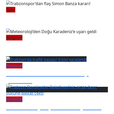
Spor
Trabzonspor’dan flaş Simon Banza
kararı!
Bölgesel
Meteoroloji’den Doğu Karadeniz’e
uyarı geldi
Bölgesel
Trabzon'da trafik kazası! 4 kişi
yaralandı
Bölgesel
Trabzon Büyükşehir Belediyesi’nin
artan borç yüküne dikkat çekti