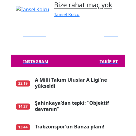
Bize rahat maç yok
Tansel Kolcu
FACEBOOK
BEĞEN
TWITTER
TAKIP ET
INSTAGRAM
TAKIP ET
A Milli Takım Uluslar A Ligi'ne
22:19
yükseldi
Şahinkaya’dan tepki; “Objektif
14:27
davranın”
Trabzonspor’un Banza planı!
13:44