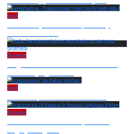
Spor
Fenerbahçe - Trabzonspor maçı
tarihi belli oldu!
Bölgesel
Doğu Karadeniz'deki üniversiteler
sıralamaya giremedi
Spor
Trabzonspor'da Kabus Haftası!
Bölgesel
Trabzon'da 25 Kadına İş İmkanı
Sağlayan Eğitim