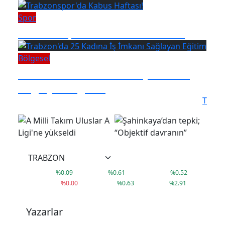
Spor
Trabzonspor'da Kabus Haftası!
Bölgesel
Trabzon'da 25 Kadına İş İmkanı
Sağlayan Eğitim
T
°
17
C
38,02
41,79
3.660,14
%
0.09
%
0.61
%
0.52
9.407
79.999
1.592
%
0.00
%
0.63
%
2.91
Yazarlar