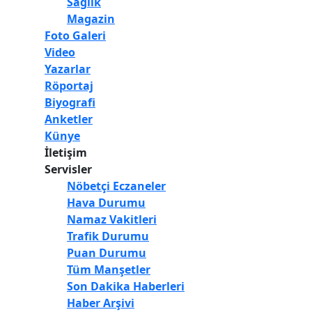
Sağlık
Magazin
Foto Galeri
Video
Yazarlar
Röportaj
Biyografi
Anketler
Künye
İletişim
Servisler
Nöbetçi Eczaneler
Hava Durumu
Namaz Vakitleri
Trafik Durumu
Puan Durumu
Tüm Manşetler
Son Dakika Haberleri
Haber Arşivi