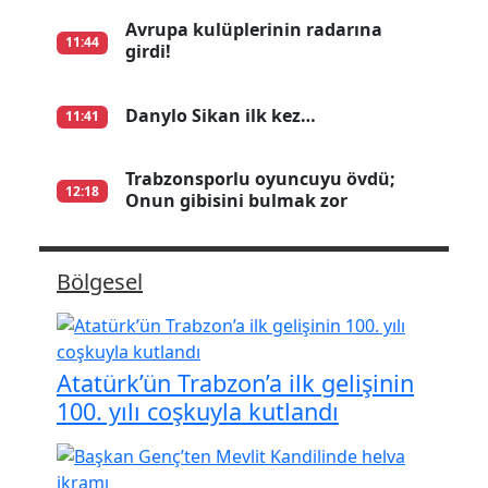
Avrupa kulüplerinin radarına
11:44
girdi!
Danylo Sikan ilk kez…
11:41
Trabzonsporlu oyuncuyu övdü;
12:18
Onun gibisini bulmak zor
Bölgesel
Atatürk’ün Trabzon’a ilk gelişinin
100. yılı coşkuyla kutlandı