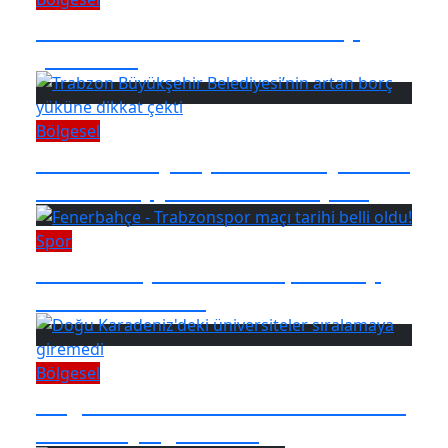
Trabzon'da trafik kazası! 4 kişi
yaralandı
Bölgesel
Trabzon Büyükşehir Belediyesi’nin
artan borç yüküne dikkat çekti
Spor
Fenerbahçe - Trabzonspor maçı
tarihi belli oldu!
Bölgesel
Doğu Karadeniz'deki üniversiteler
sıralamaya giremedi