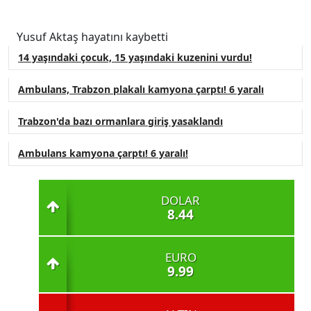
Yusuf Aktaş hayatını kaybetti
14 yaşındaki çocuk, 15 yaşındaki kuzenini vurdu!
Ambulans, Trabzon plakalı kamyona çarptı! 6 yaralı
Trabzon'da bazı ormanlara giriş yasaklandı
Ambulans kamyona çarptı! 6 yaralı!
DOLAR
8.44
EURO
9.99