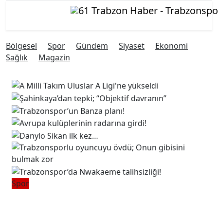
Bölgesel
Spor
Gündem
Siyaset
Ekonomi
Sağlık
Magazin
Spor
Trabzonspor’da Nwakaeme
talihsizliği!