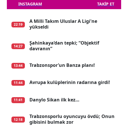
INSTAGRAM
TAKIP ET
A Milli Takım Uluslar A Ligi'ne
22:19
yükseldi
Şahinkaya’dan tepki; “Objektif
14:27
davranın”
Trabzonspor’un Banza planı!
13:44
Avrupa kulüplerinin radarına girdi!
11:44
Danylo Sikan ilk kez…
11:41
Trabzonsporlu oyuncuyu övdü; Onun
12:18
gibisini bulmak zor