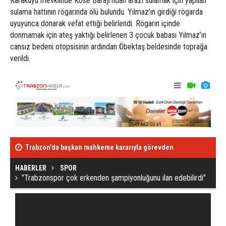
Karakuyu mevkiinde Köse Barajı'ndan arazi sulamak için yapılan
sulama hattının rögarında ölü bulundu. Yılmaz’ın girdiği rögarda
uyuyunca donarak vefat ettiği belirlendi. Rögarın içinde
donmamak için ateş yaktığı belirlenen 3 çocuk babası Yılmaz’ın
cansız bedeni otopsisinin ardından Öbektaş beldesinde toprağa
verildi.
Trabzon'da başkan mahkeme kararıyla görevden
Trabzonspor 
alındı
HABERLER
SPOR
"Trabzonspor çok erkenden şampiyonluğunu ilan edebilirdi"