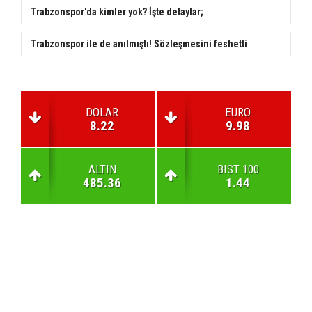
Trabzonspor'da kimler yok? İşte detaylar;
Trabzonspor ile de anılmıştı! Sözleşmesini feshetti
DOLAR
EURO
8.22
9.98
ALTIN
BIST 100
485.36
1.44