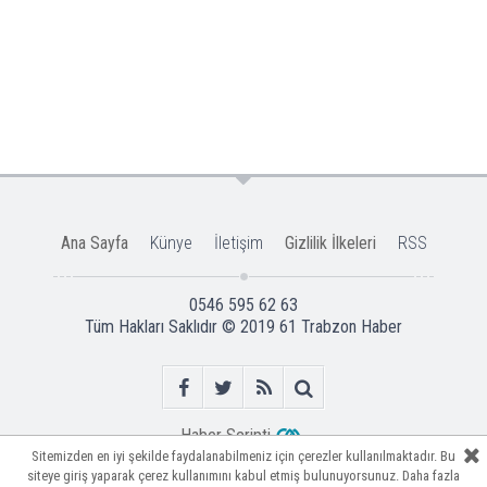
Ana Sayfa
Künye
İletişim
Gizlilik İlkeleri
RSS
0546 595 62 63
Tüm Hakları Saklıdır © 2019
61 Trabzon Haber
Haber Scripti
Sitemizden en iyi şekilde faydalanabilmeniz için çerezler kullanılmaktadır. Bu
Sitemizden en iyi şekilde faydalanabilmeniz için çerezler kullanılmaktadır. Bu
Sitemizden en iyi şekilde faydalanabilmeniz için çerezler kullanılmaktadır. Bu
siteye giriş yaparak çerez kullanımını kabul etmiş bulunuyorsunuz. Daha fazla
siteye giriş yaparak çerez kullanımını kabul etmiş bulunuyorsunuz. Daha fazla
siteye giriş yaparak çerez kullanımını kabul etmiş bulunuyorsunuz. Daha fazla