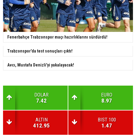
Fenerbahçe Trabzonspor maçı hazırlıklarını sürdürdü!
Trabzonspor'da test sonuçları çıktı!
Avcı, Mustafa Denizli'yi yakalayacak!
DOLAR
EURO
7.42
8.97
ALTIN
BIST 100
412.95
1.47