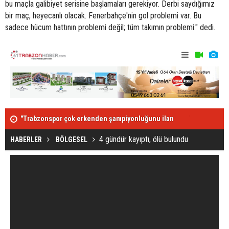
bu maçla galibiyet serisine başlamaları gerekiyor. Derbi saydığımız
bir maç, heyecanlı olacak. Fenerbahçe'nin gol problemi var. Bu
sadece hücum hattının problemi değil; tüm takımın problemi." dedi.
"Trabzonspor çok erkenden şampiyonluğunu ilan
Trabzonspor 
edebilirdi"
4 gündür kayıptı, ölü bulundu
HABERLER
BÖLGESEL