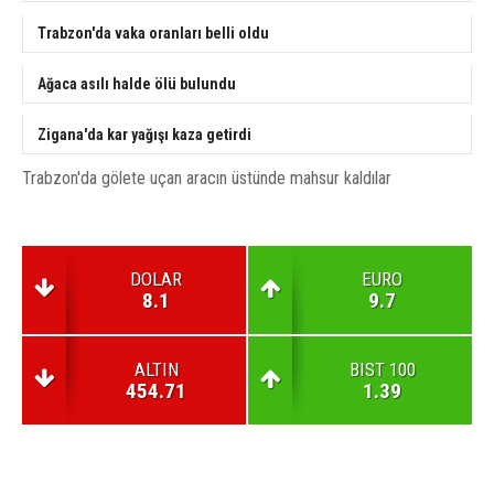
Trabzon'da vaka oranları belli oldu
Ağaca asılı halde ölü bulundu
Zigana'da kar yağışı kaza getirdi
Trabzon'da gölete uçan aracın üstünde mahsur kaldılar
DOLAR
EURO
8.1
9.7
ALTIN
BIST 100
454.71
1.39