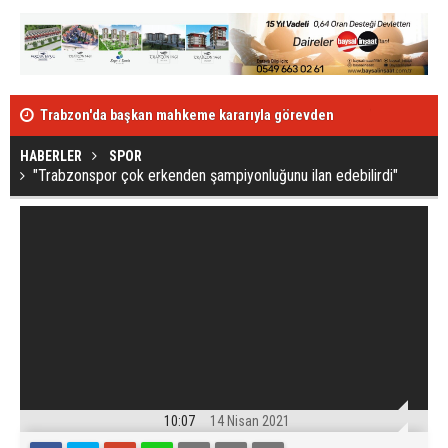
Trabzon'da başkan mahkeme kararıyla görevden
Trabzonspor
alındı
HABERLER
SPOR
"Trabzonspor çok erkenden şampiyonluğunu ilan edebilirdi"
10:07
14 Nisan 2021