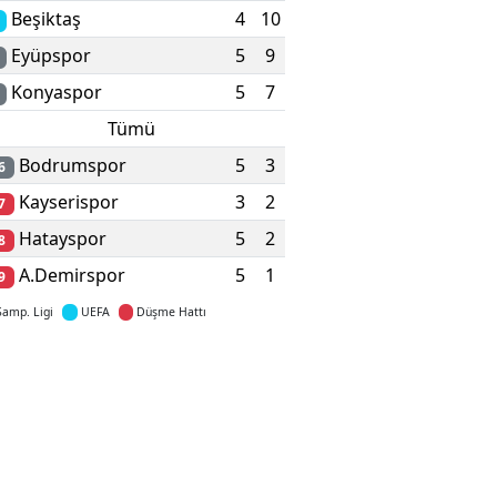
Beşiktaş
4
10
Eyüpspor
5
9
Konyaspor
5
7
Tümü
Bodrumspor
5
3
6
Kayserispor
3
2
7
Hatayspor
5
2
8
A.Demirspor
5
1
9
Şamp. Ligi
UEFA
Düşme Hattı
Detaylar için tıklayın