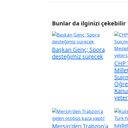
Bunlar da ilginizi çekebilir
Başkan Genç; Spora
desteğimiz sürecek
CHP 
Mille
Suiç
Öğre
Kanu
yeter
Mersin'den Trabzon'a