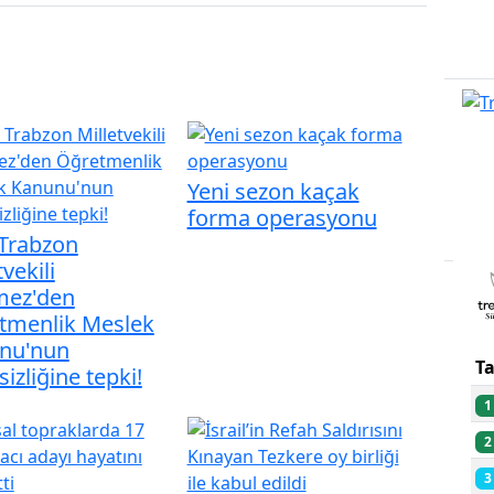
Yeni sezon kaçak
forma operasyonu
PU
Trabzon
tvekili
mez'den
tmenlik Meslek
nu'nun
T
sizliğine tepki!
1
2
3