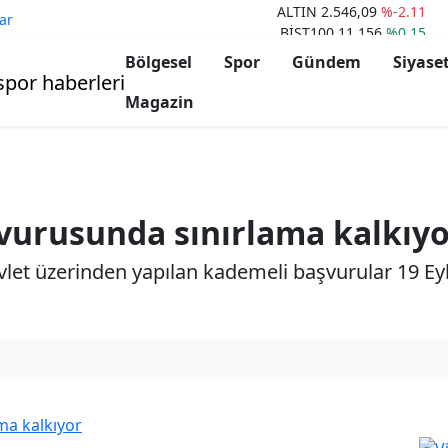
ALTIN
2.546,09
%-2.11
ar
BİST100
11.156
%0.15
BITCOIN
66.510
%1.54
Bölgesel
Spor
Gündem
Siyase
ETHERIUM
3.494
%1.07
DOLAR
33,20
%-0.11
Magazin
EURO
36,02
%-0.60
vurusunda sınırlama kalkıy
vlet üzerinden yapılan kademeli başvurular 19 Eylül