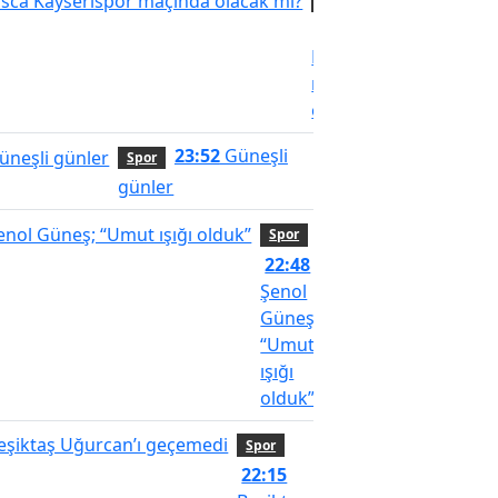
Spor
12:57
Visca
Kayserispor
maçında
olacak mı?
23:52
Güneşli
Spor
günler
Spor
22:48
Şenol
Güneş;
“Umut
ışığı
olduk”
Spor
22:15