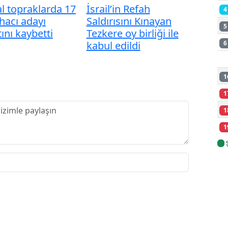
l topraklarda 17
İsrail’in Refah
4
hacı adayı
Saldırısını Kınayan
5
ını kaybetti
Tezkere oy birliği ile
kabul edildi
6
1
1
1
1