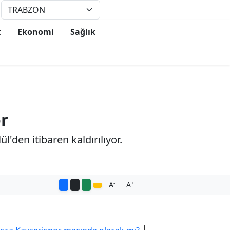
°
26
t
Ekonomi
Sağlık
or
'den itibaren kaldırılıyor.
-
+
A
A