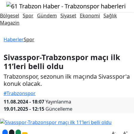
Bölgesel
Spor
Gündem
Siyaset
Ekonomi
Sağlık
Magazin
Haberler
Spor
Sivasspor-Trabzonspor maçı ilk
11’leri belli oldu
Trabzonspor, sezonun ilk maçında Sivasspor'a
konuk olacak.
#Trabzonspor
11.08.2024 - 18:07
Yayınlanma
19.01.2025 - 12:15
Güncelleme
-
+
A
A