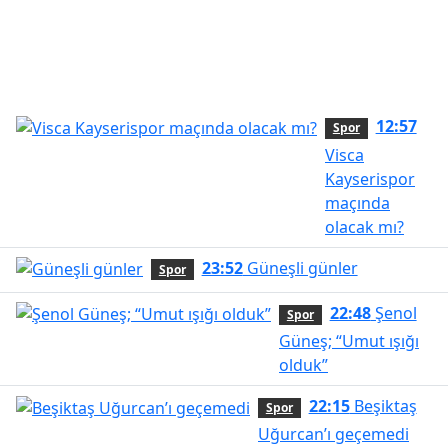
12:57
Spor
Visca
Kayserispor
maçında
olacak mı?
23:52
Güneşli günler
Spor
22:48
Şenol
Spor
Güneş; “Umut ışığı
olduk”
22:15
Beşiktaş
Spor
Uğurcan’ı geçemedi