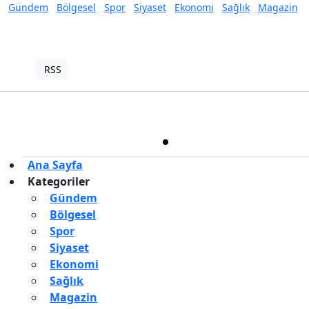
Gündem
Bölgesel
Spor
Siyaset
Ekonomi
Sağlık
Magazin
RSS
Copyright © 2022. Her hakkı saklıdır.
Haber Yazılımı:
TE Bilişim
Ana Sayfa
Kategoriler
Gündem
Bölgesel
Spor
Siyaset
Ekonomi
Sağlık
Magazin