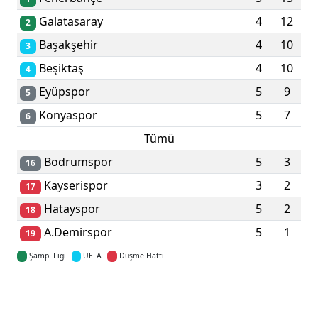
Galatasaray
4
12
2
Başakşehir
4
10
3
Beşiktaş
4
10
4
Eyüpspor
5
9
5
Konyaspor
5
7
6
Tümü
Bodrumspor
5
3
16
Kayserispor
3
2
17
Hatayspor
5
2
18
A.Demirspor
5
1
19
Şamp. Ligi
UEFA
Düşme Hattı
Detaylar için tıklayın