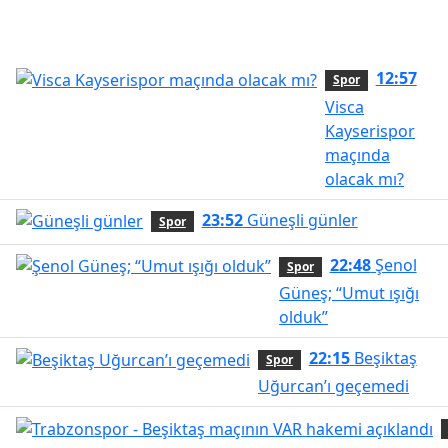
12:57
Spor
Visca
Kayserispor
maçında
olacak mı?
23:52
Güneşli günler
Spor
22:48
Şenol
Spor
Güneş; “Umut ışığı
olduk”
22:15
Beşiktaş
Spor
Uğurcan’ı geçemedi