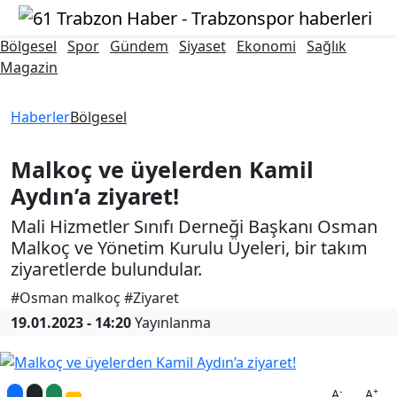
Bölgesel
Spor
Gündem
Siyaset
Ekonomi
Sağlık
Magazin
Haberler
Bölgesel
Malkoç ve üyelerden Kamil
Aydın’a ziyaret!
Mali Hizmetler Sınıfı Derneği Başkanı Osman
Malkoç ve Yönetim Kurulu Üyeleri, bir takım
ziyaretlerde bulundular.
#Osman malkoç #Ziyaret
19.01.2023 - 14:20
Yayınlanma
-
+
A
A