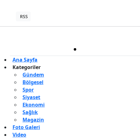
RSS
Copyright © 2022. Her hakkı saklıdır.
Haber Yazılımı:
TE Bilişim
Ana Sayfa
Kategoriler
Gündem
Bölgesel
Spor
Siyaset
Ekonomi
Sağlık
Magazin
Foto Galeri
Video