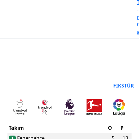
PUAN DURUMU
FIKSTÜR
Takım
O
P
Fenerbahçe
5
13
1