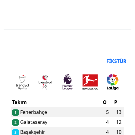
PUAN DURUMU
FIKSTÜR
Takım
O
P
Fenerbahçe
5
13
1
Galatasaray
4
12
2
Başakşehir
4
10
3