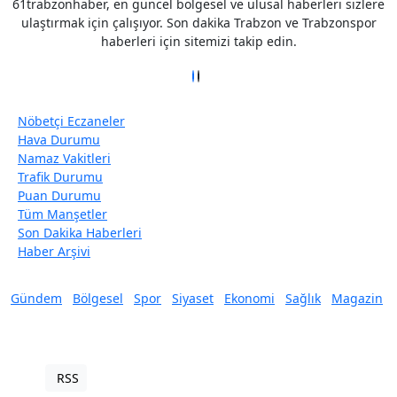
61trabzonhaber, en güncel bölgesel ve ulusal haberleri sizlere
ulaştırmak için çalışıyor. Son dakika Trabzon ve Trabzonspor
haberleri için sitemizi takip edin.
Nöbetçi Eczaneler
Hava Durumu
Namaz Vakitleri
Trafik Durumu
Puan Durumu
Tüm Manşetler
Son Dakika Haberleri
Haber Arşivi
Gündem
Bölgesel
Spor
Siyaset
Ekonomi
Sağlık
Magazin
RSS
Copyright © 2022. Her hakkı saklıdır.