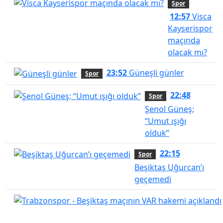
Spor
12:57
Visca
Kayserispor
maçında
olacak mı?
23:52
Güneşli günler
Spor
22:48
Spor
Şenol Güneş;
“Umut ışığı
olduk”
22:15
Spor
Beşiktaş Uğurcan’ı
geçemedi