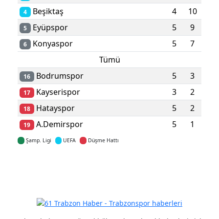
Beşiktaş
4
10
4
Eyüpspor
5
9
5
Konyaspor
5
7
6
Tümü
Bodrumspor
5
3
16
Kayserispor
3
2
17
Hatayspor
5
2
18
A.Demirspor
5
1
19
Şamp. Ligi
UEFA
Düşme Hattı
Detaylar için tıklayın