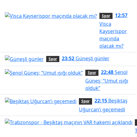
12:57
Spor
Visca
Kayserispor
maçında
olacak mı?
23:52
Güneşli günler
Spor
22:48
Şenol
Spor
Güneş; “Umut ışığı
olduk”
22:15
Beşiktaş
Spor
Uğurcan’ı geçemedi