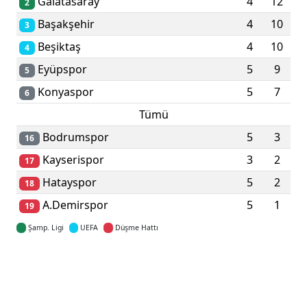
Galatasaray
4
12
2
Başakşehir
4
10
3
Beşiktaş
4
10
4
Eyüpspor
5
9
5
Konyaspor
5
7
6
Tümü
Bodrumspor
5
3
16
Kayserispor
3
2
17
Hatayspor
5
2
18
A.Demirspor
5
1
19
Şamp. Ligi
UEFA
Düşme Hattı
Detaylar için tıklayın