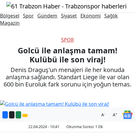
Bölgesel
Spor
Gündem
Siyaset
Ekonomi
Sağlık
Magazin
SPOR
Golcü ile anlaşma tamam!
Kulübü ile son viraj!
Denis Draguş'un menajeri ile her konuda
anlaşma sağlandı. Standart Liege ile var olan
600 bin Euroluk fark sorunu için yoğun temas.
-
+
A
A
22.04.2024 - 10:41
Okunma Süresi: 1 Dk