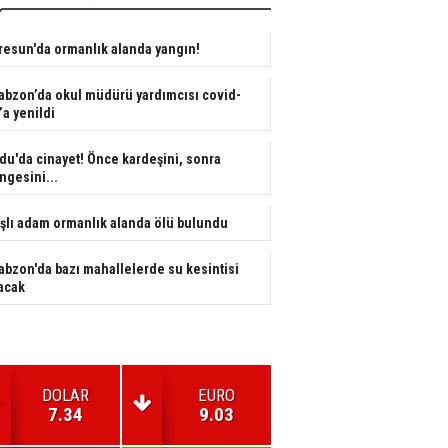
resun'da ormanlık alanda yangın!
abzon’da okul müdürü yardımcısı covid-
’a yenildi
du'da cinayet! Önce kardeşini, sonra
ngesini...
şlı adam ormanlık alanda ölü bulundu
abzon'da bazı mahallelerde su kesintisi
acak
DOLAR
EURO
7.34
9.03