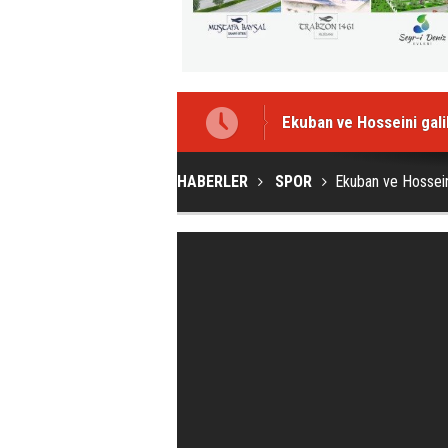
Ekuban ve Hosseini galib
HABERLER
SPOR
Ekuban ve Hosseini