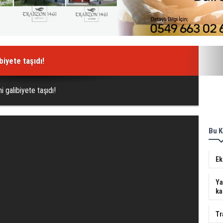
iyete taşıdı!
 galibiyete taşıdı!
Bu K
Ek
Ya
ka
Tr