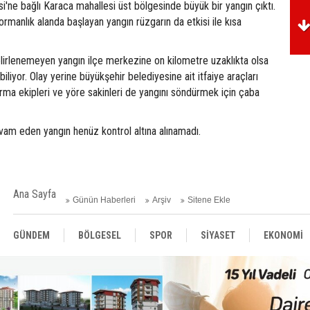
si'ne bağlı Karaca mahallesi üst bölgesinde büyük bir yangın çıktı.
ormanlık alanda başlayan yangın rüzgarın da etkisi ile kısa
elirlenemeyen yangın ilçe merkezine on kilometre uzaklıkta olsa
liyor. Olay yerine büyükşehir belediyesine ait itfaiye araçları
arma ekipleri ve yöre sakinleri de yangını söndürmek için çaba
devam eden yangın henüz kontrol altına alınamadı.
Ana Sayfa
Günün Haberleri
Arşiv
Sitene Ekle
GÜNDEM
BÖLGESEL
SPOR
SİYASET
EKONOMİ
ASAYİŞ
SAĞLIK
MAGAZİN
BİLİM - TEKNOLOJİ