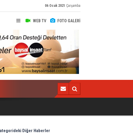
06 Ocak 2021
Çarşamba
WEB TV
FOTO GALERİ
Flaş iddia! Trabzonspor, Enzor Perez'i bitirdi
ategorideki Diğer Haberler