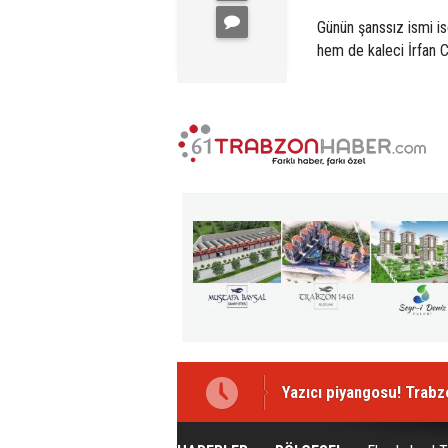
Günün şanssız ismi 
hem de kaleci İrfan Ca
Yazıcı piyangosu! Trab