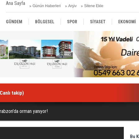
Ana Sayfa
Günün Haberleri
Arşiv
Sitene Ekle
GÜNDEM
BÖLGESEL
SPOR
SİYASET
EKONOMİ
ASAYİŞ
SAĞLIK
MAGAZİN
BİLİM - TEKNOLOJİ
anlı takip)
Trabzon'da orman yanıyor!
Bu K