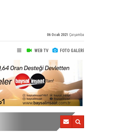
06 Ocak 2021
Çarşamba
WEB TV
FOTO GALERİ
Trabzonspor-Göztepe (Canlı takip)