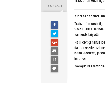
Trabzon'un Arsin İlçe
06 Ocak 2021
61trabzonhaber-hab
Trabzon'un Arsin İlçe
Saat 16.00 sularında 
zamanda büyüdü.
Nasıl çıktığı henüz b
da merkezden izlenebi
intikal ederken, jand
harcıyor.
Yaklaşık iki saattir 