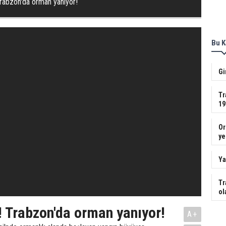
Trabzon'da orman yanıyor!
Bu K
Gi
Tr
19
Or
ye
Ya
Tr
ol
! Trabzon'da orman yanıyor!
A+