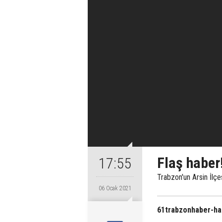
Flaş haber
17:55
Trabzon'un Arsin İlçe
06 Ocak 2021
61trabzonhaber-hab