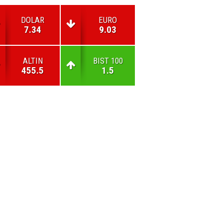
DOLAR
EURO
7.34
9.03
ALTIN
BIST 100
455.5
1.5