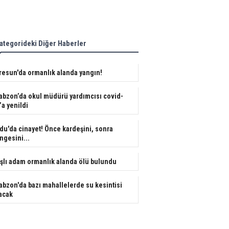
ategorideki Diğer Haberler
resun'da ormanlık alanda yangın!
abzon’da okul müdürü yardımcısı covid-
’a yenildi
du'da cinayet! Önce kardeşini, sonra
ngesini...
şlı adam ormanlık alanda ölü bulundu
abzon'da bazı mahallelerde su kesintisi
acak