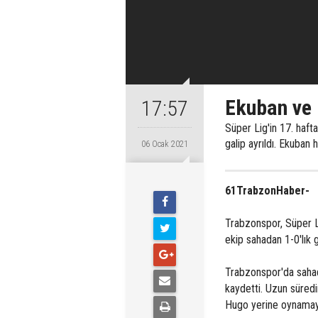
Ekuban ve 
17:57
Süper Lig'in 17. haf
galip ayrıldı. Ekuba
06 Ocak 2021
61TrabzonHaber-
Trabzonspor, Süper Li
ekip sahadan 1-0'lık ga
Trabzonspor'da sahad
kaydetti. Uzun süred
Hugo yerine oynamay