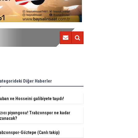
Flaş haber! Trabzon'da orman yanıyor!
ategorideki Diğer Haberler
uban ve Hosseini galibiyete taşıdı!
zıcı piyangosu! Trabzonspor ne kadar
zanacak?
abzonspor-Göztepe (Canlı takip)