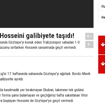
Fl
He
Hosseini galibiyete taşıdı!
A+
tasında Göztepe'yi konuk eden Trabzonspor sahadan 1-0
A-
n hücumu sırtlarken Hosseini savunmada geçit vermedi.
g'in 17. haftasında sahasında Göztepe'yi ağırladı. Bordo-Mavili
libiyetle ayrıldı.
a basılmadık yer bırakmayan Ekuban, takımının tek golünü
ir forma şansı bulamayan ve geçtiğimiz hafta sakatlanan Vitor
a başlayan Hosseini de Göztepe'ye geçit vermedi.