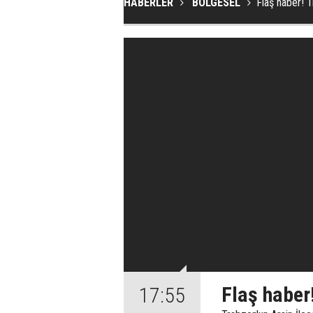
HABERLER
BÖLGESEL
Flaş haber! 
Flaş haber
17:55