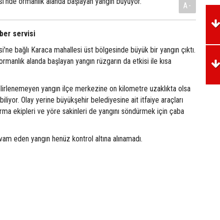
si'nde ormanlık alanda başlayan yangın büyüyor.
A-
er servisi
si'ne bağlı Karaca mahallesi üst bölgesinde büyük bir yangın çıktı.
ormanlık alanda başlayan yangın rüzgarın da etkisi ile kısa
elirlenemeyen yangın ilçe merkezine on kilometre uzaklıkta olsa
liyor. Olay yerine büyükşehir belediyesine ait itfaiye araçları
arma ekipleri ve yöre sakinleri de yangını söndürmek için çaba
devam eden yangın henüz kontrol altına alınamadı.