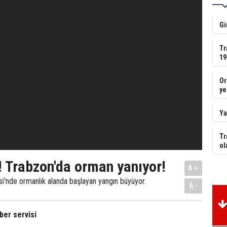
Gi
Tr
19
Or
ye
Ya
Tr
ol
! Trabzon'da orman yanıyor!
A+
si'nde ormanlık alanda başlayan yangın büyüyor.
A-
er servisi