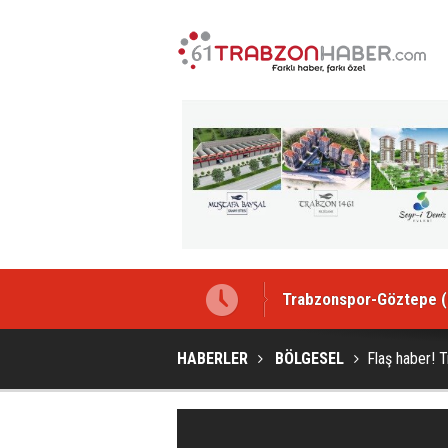
Trabzonspor-Göztepe (C
HABERLER
BÖLGESEL
Flaş haber! 