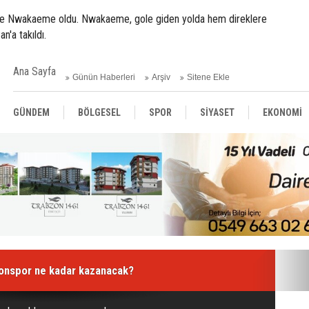
ise Nwakaeme oldu. Nwakaeme, gole giden yolda hem direklere
n'a takıldı.
Ana Sayfa
Günün Haberleri
Arşiv
Sitene Ekle
GÜNDEM
BÖLGESEL
SPOR
SİYASET
EKONOMİ
ASAYİŞ
SAĞLIK
MAGAZİN
BİLİM - TEKNOLOJİ
zonspor ne kadar kazanacak?