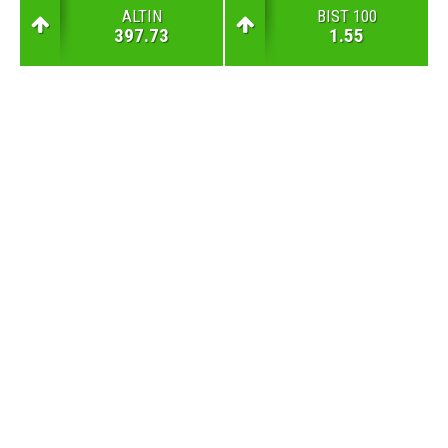
ALTIN
BIST 100
397.73
1.55