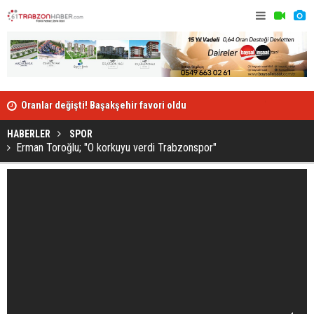
Oranlar değişti! Başakşehir favori oldu
Tunç Kayacı
derdi..."
HABERLER
SPOR
Erman Toroğlu; "O korkuyu verdi Trabzonspor"