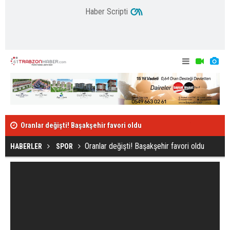
Haber Scripti
Oranlar değişti! Başakşehir favori oldu
Tunç Kayacı;
tek derdi..."
Oranlar değişti! Başakşehir favori oldu
HABERLER
SPOR