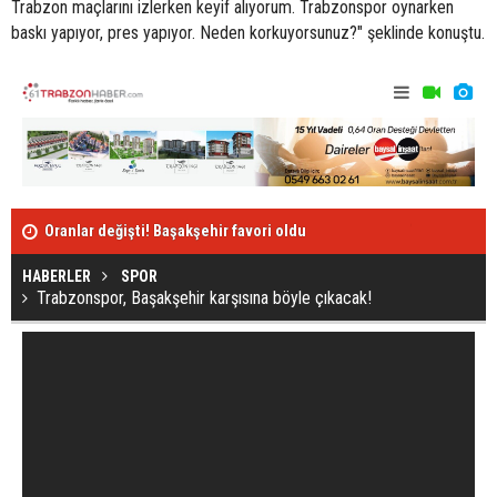
Trabzon maçlarını izlerken keyif alıyorum. Trabzonspor oynarken
baskı yapıyor, pres yapıyor. Neden korkuyorsunuz?" şeklinde konuştu.
Oranlar değişti! Başakşehir favori oldu
İşte Trabzon
muhtemel 11
HABERLER
SPOR
Trabzonspor, Başakşehir karşısına böyle çıkacak!
Tunç Kayacı; "Başakşehir'in Trabzonspor karşısındaki
tek derdi..."