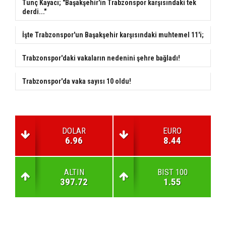
Tunç Kayacı; "Başakşehir'in Trabzonspor karşısındaki tek
derdi..."
İşte Trabzonspor'un Başakşehir karşısındaki muhtemel 11'i;
Trabzonspor'daki vakaların nedenini şehre bağladı!
Trabzonspor'da vaka sayısı 10 oldu!
DOLAR
EURO
6.96
8.44
ALTIN
BIST 100
397.72
1.55