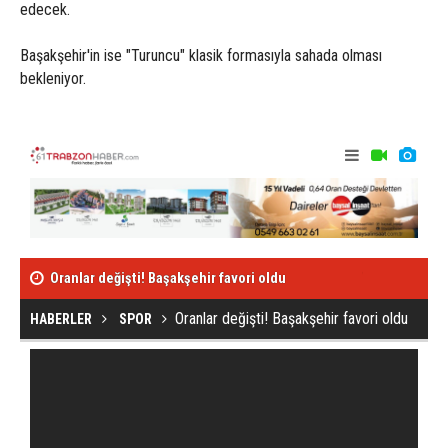
edecek.
Başakşehir'in ise "Turuncu" klasik formasıyla sahada olması
bekleniyor.
Oranlar değişti! Başakşehir favori oldu
Tunç Kayacı; 
karşısındaki t
Oranlar değişti! Başakşehir favori oldu
HABERLER
SPOR