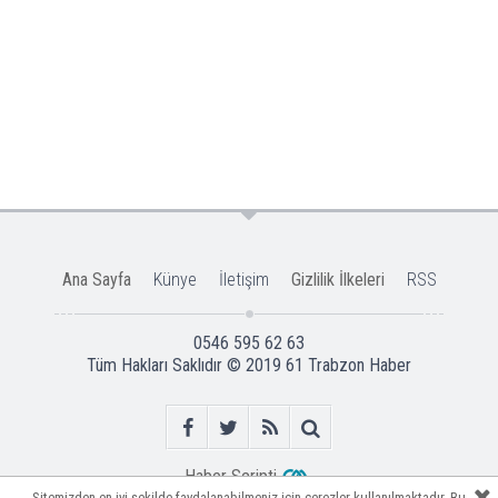
Ana Sayfa
Künye
İletişim
Gizlilik İlkeleri
RSS
0546 595 62 63
Tüm Hakları Saklıdır © 2019
61 Trabzon Haber
Haber Scripti
Sitemizden en iyi şekilde faydalanabilmeniz için çerezler kullanılmaktadır. Bu
Sitemizden en iyi şekilde faydalanabilmeniz için çerezler kullanılmaktadır. Bu
Sitemizden en iyi şekilde faydalanabilmeniz için çerezler kullanılmaktadır. Bu