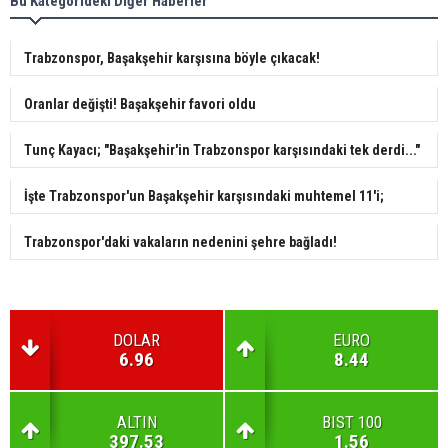
Bu Kategorideki Diğer Haberler
Trabzonspor, Başakşehir karşısına böyle çıkacak!
Oranlar değişti! Başakşehir favori oldu
Tunç Kayacı; "Başakşehir'in Trabzonspor karşısındaki tek derdi..."
İşte Trabzonspor'un Başakşehir karşısındaki muhtemel 11'i;
Trabzonspor'daki vakaların nedenini şehre bağladı!
DOLAR
EURO
6.96
8.44
ALTIN
BIST 100
397.53
1.56