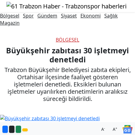
Bölgesel
Spor
Gündem
Siyaset
Ekonomi
Sağlık
Magazin
BÖLGESEL
Büyükşehir zabıtası 30 işletmeyi
denetledi
Trabzon Büyükşehir Belediyesi zabıta ekipleri,
Ortahisar ilçesinde faaliyet gösteren
işletmeleri denetledi. Eksikleri bulunan
işletmeler uyarılırken denetimlerin aralıksız
süreceği bildirildi.
-
+
A
A