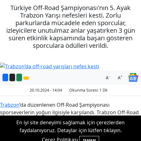
Türkiye Off-Road Şampiyonası'nın 5. Ayak
Trabzon Yarışı nefesleri kesti. Zorlu
parkurlarda mücadele eden sporcular,
izleyicilere unutulmaz anlar yaşatırken 3 gün
süren etkinlik kapsamında başarı gösteren
sporculara ödülleri verildi.
-
+
A
A
20.10.2024 - 14:04
Okunma Süresi: 1 Dk
Trabzon
’da düzenlenen Off-Road Şampiyonası
sporseverlerin yoğun ilgisiyle karşılandı. Trabzon Off-Road
Spor Kulübü (TROFF) tarafından organize edilen Trabzon
En iyi site deneyimi sağlamak için çerezlerden
Valiliği, Trabzon Büyükşehir Belediyesi, Akçaabat Belediyesi
faydalanıyoruz. Detaylar için lütfen tıklayın.
ve diğer ilgili paydaşların katkılarıyla gerçekleştirilen 2024
Çerez Politikası
TAMAM