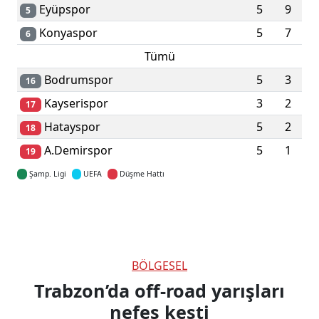
Eyüpspor
5
9
5
Konyaspor
5
7
6
Tümü
Bodrumspor
5
3
16
Kayserispor
3
2
17
Hatayspor
5
2
18
A.Demirspor
5
1
19
Şamp. Ligi
UEFA
Düşme Hattı
Detaylar için tıklayın
BÖLGESEL
Trabzon’da off-road yarışları
nefes kesti