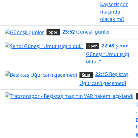
Kayserispor
maçında
olacak mı?
23:52
Güneşli günler
Spor
22:48
Şenol
Spor
Güneş; “Umut ışığı
olduk”
22:15
Beşiktaş
Spor
Uğurcan’ı geçemedi