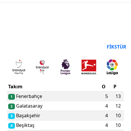
PUAN DURUMU
FIKSTÜR
Takım
O
P
Fenerbahçe
5
13
1
Galatasaray
4
12
2
Başakşehir
4
10
3
Beşiktaş
4
10
4