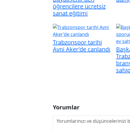
öğrencilere ücretsiz
sanat eğitimi
Trabzonspor tarihi
Avni Aker’de canlandı
Başk
Trab
branş
sahip
Yorumlar