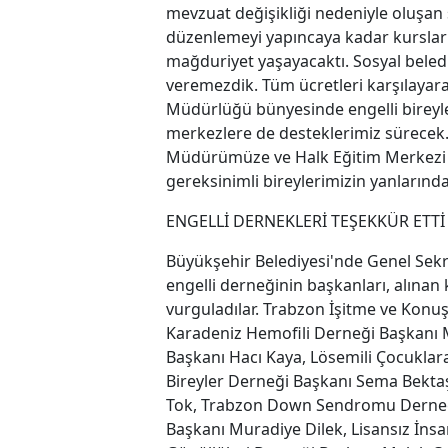
mevzuat değişikliği nedeniyle oluşan
düzenlemeyi yapıncaya kadar kurslar 
mağduriyet yaşayacaktı. Sosyal beledi
veremezdik. Tüm ücretleri karşılayar
Müdürlüğü bünyesinde engelli bireyle
merkezlere de desteklerimiz sürecek. 
Müdürümüze ve Halk Eğitim Merkezi
gereksinimli bireylerimizin yanlarınd
ENGELLİ DERNEKLERİ TEŞEKKÜR ETT
Büyükşehir Belediyesi'nde Genel Sekre
engelli derneğinin başkanları, alın
vurguladılar. Trabzon İşitme ve Konu
Karadeniz Hemofili Derneği Başkanı
Başkanı Hacı Kaya, Lösemili Çocuklar
Bireyler Derneği Başkanı Sema Bekta
Tok, Trabzon Down Sendromu Derneğ
Başkanı Muradiye Dilek, Lisansız İns