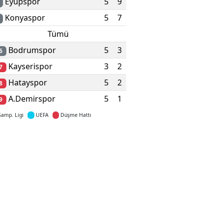
Eyüpspor
5
9
Konyaspor
5
7
Tümü
Bodrumspor
5
3
6
Kayserispor
3
2
7
Hatayspor
5
2
8
A.Demirspor
5
1
9
Şamp. Ligi
UEFA
Düşme Hattı
Detaylar için tıklayın