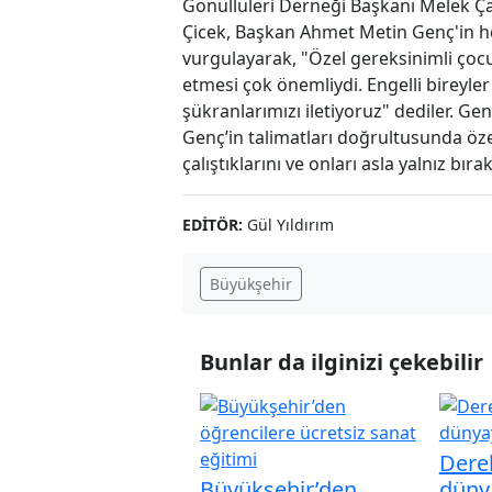
Gönüllüleri Derneği Başkanı Melek Ça
Çicek, Başkan Ahmet Metin Genç'in h
vurgulayarak, "Özel gereksinimli çoc
etmesi çok önemliydi. Engelli bireyle
şükranlarımızı iletiyoruz" dediler. G
Genç’in talimatları doğrultusunda özel
çalıştıklarını ve onları asla yalnız bıra
EDITÖR:
Gül Yıldırım
Büyükşehir
Bunlar da ilginizi çekebilir
Dereb
Büyükşehir’den
dünya