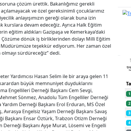
 soruna çözüm ürettik. Bakanlığımız gerekli
açılamayacak ve özel gereksinimli çocuklarımız
yecilik anlayışımızın gereği olarak buna izin
ak kurslara devam edeceğiz. Ayrıca Halk Eğitim
rin eğitim aldıkları Gazipaşa ve Kemerkaya’daki
Çözüme dönük iş birliklerinden dolayı Milli Eğitim
PU
 Müdürümüze teşekkür ediyorum. Her zaman özel
a olmayı sürdüreceğiz” dedi.
İ
ter Yardımcısı Hasan Selim ile bir araya gelen 11
an karardan büyük memnuniyet duyduklarını
T
şma Engellileri Derneği Başkanı Cem Sevgi,
1
 Mehmet Sönmez, Anadolu Tüm Engelliler Derneği
2
a Yardım Derneği Başkanı Erol Erduran, MS Özel
ş, Avrasya Engelsiz Yaşam Derneği Başkanı Savaş
3
i Başkanı Ensar Öztürk, Trabzon Otizm Derneği
4
an Derneği Başkanı Ayşe Murat, Lösemi ve Engelli