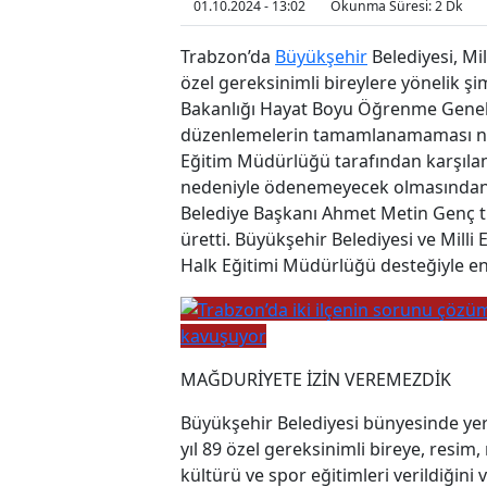
01.10.2024 - 13:02
Okunma Süresi: 2 Dk
Trabzon’da
Büyükşehir
Belediyesi, Mil
özel gereksinimli bireylere yönelik şim
Bakanlığı Hayat Boyu Öğrenme Genel
düzenlemelerin tamamlanamaması ned
Eğitim Müdürlüğü tarafından karşılana
nedeniyle ödenemeyecek olmasından
Belediye Başkanı Ahmet Metin Genç tü
üretti. Büyükşehir Belediyesi ve Mill
Halk Eğitimi Müdürlüğü desteğiyle en
kavuşuyor
MAĞDURİYETE İZİN VEREMEZDİK
Büyükşehir Belediyesi bünyesinde ye
yıl 89 özel gereksinimli bireye, resim, 
kültürü ve spor eğitimleri verildiğini