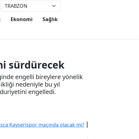
°
23
t
Ekonomi
Sağlık
mi sürdürecek
inde engelli bireylere yönelik
ikliği nedeniyle bu yıl
uriyetini engelledi.
Spor
12:57
Visca