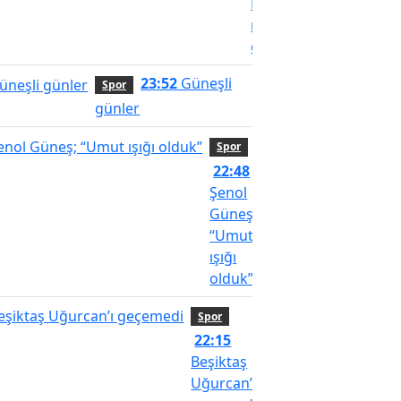
Kayserispor
maçında
olacak mı?
23:52
Güneşli
Spor
günler
Spor
22:48
Şenol
Güneş;
“Umut
ışığı
olduk”
Spor
22:15
Beşiktaş
Uğurcan’ı