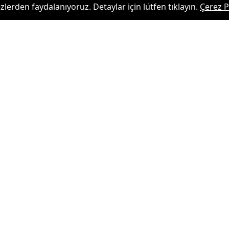
zlerden faydalanıyoruz. Detaylar için lütfen tıklayın.
Çerez P
an ekibi Palermo'ya kiralık olarak giden Rayyan
öne geçiren golü kaydetti.
asında FC Südtirol'a konuk oldu.
e ilk 11'de başladı. 25 yaşındaki stoper, 24.
mını 1-0 öne geçirdi. Palermo, FC Südtirol
ğrul Doğan bir ilki başardı
arşılığında Palermo'ya kiralamıştı.
tığı anlaşmaya göre futbolcuyu 3 milyon 200 bin
u bulunuyor.