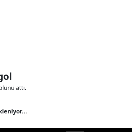
gol
lünü attı.
leniyor...