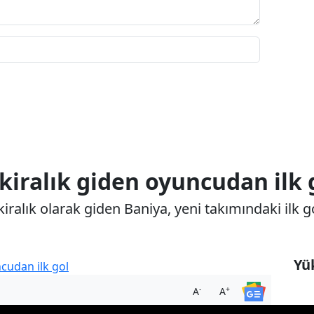
kiralık giden oyuncudan ilk 
alık olarak giden Baniya, yeni takımındaki ilk go
Yük
-
+
A
A