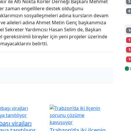
kır ile Altı Nokta Körler Derneği Başkanı Mehmet
5
er zaman engellilere destek olduğunu
6
uklarımızın sosyalleşmeleri adına kursların devam
r ve aileleri adına Ahmet Metin Genç başkanımıza
enel Sekreter Yardımcısı Hasan Selim de, Başkan
1
 gereksinimli bireyler için yeni projeler üzerinde
1
kmayacaklarını belirtti.
1
1
aşı virajları
ya tanıtılıyor
Trabzon’da iki ilçenin