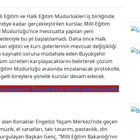
li Eğitim ve Halk Eğitim Müdürlükleri iş birliğinde
diye kadar gerçekleştirilen kurslar, Milli Eğitim
 Müdürlüğü’nce mevzuatta yapılan yeni
eniyle bu yıl başlatılamadı. Daha önce Halk
n eğitici ve kurs giderlerinin mevzuat değişikliği
 kaynaklı soruna müdahale eden Büyükşehir
m ücretleri karşılayacaklarını belirterek çözüm
i Eğitim Müdürlüğü arasında imzalanacak protokolle,
gelli bireylere yönelik kurslar devam edecek.
Trabzon’da iki ilçenin sorunu çözüme
r alan Konaklar Engelsiz Yaşam Merkezi’nde geçen
müzik, el sanatları, takı tasarım, pastacılık, din
 vurgulayan Başkan Genç, “Milli Eğitim Bakanlığı’nın