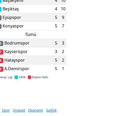
Başakşehir
4
10
Beşiktaş
4
10
Eyüpspor
5
9
Konyaspor
5
7
Tümü
Bodrumspor
5
3
6
Kayserispor
3
2
7
Hatayspor
5
2
8
A.Demirspor
5
1
9
Şamp. Ligi
UEFA
Düşme Hattı
Detaylar için tıklayın
Spor
Siyaset
Ekonomi
Sağlık