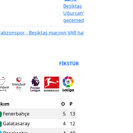
Beşiktaş
Uğurcan’ı
geçemedi
Spor
Trabz
- Beşik
maçını
hakem
AN DURUMU
FIKSTÜR
açıkla
akım
O
P
Fenerbahçe
5
13
Galatasaray
4
12