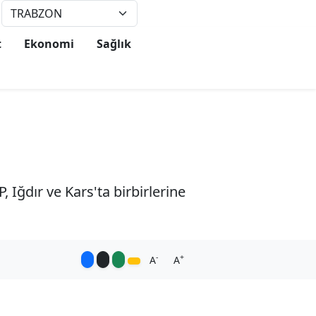
°
17
t
Ekonomi
Sağlık
, Iğdır ve Kars'ta birbirlerine
-
+
A
A