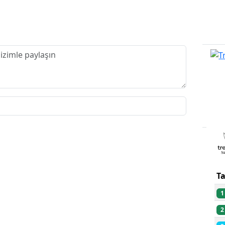
PU
T
1
2