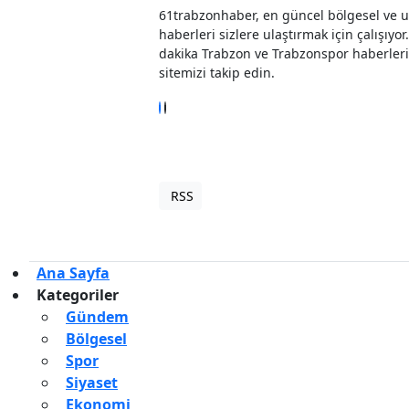
61trabzonhaber, en güncel bölgesel ve u
haberleri sizlere ulaştırmak için çalışıyor
dakika Trabzon ve Trabzonspor haberleri
sitemizi takip edin.
RSS
Copyright © 2022. Her hakkı sak
Ana Sayfa
Kategoriler
Gündem
Bölgesel
Spor
Siyaset
Ekonomi