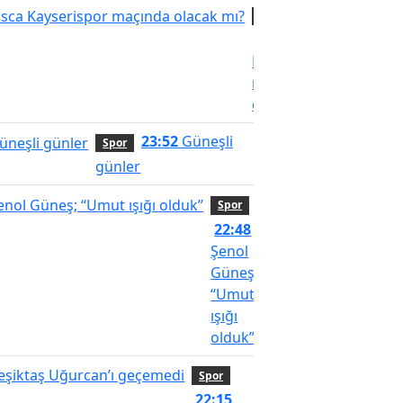
Spor
12:57
Visca
Kayserispor
maçında
olacak mı?
23:52
Güneşli
Spor
günler
Spor
22:48
Şenol
Güneş;
“Umut
ışığı
olduk”
Spor
22:15