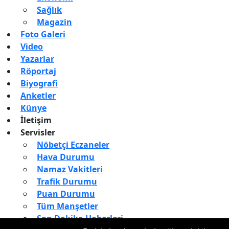
Sağlık
Magazin
Foto Galeri
Video
Yazarlar
Röportaj
Biyografi
Anketler
Künye
İletişim
Servisler
Nöbetçi Eczaneler
Hava Durumu
Namaz Vakitleri
Trafik Durumu
Puan Durumu
Tüm Manşetler
Son Dakika Haberleri