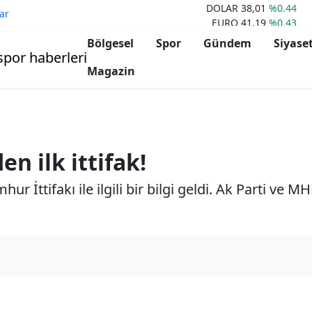
DOLAR
38,01
%0.44
ar
EURO
41,19
%0.43
STERLIN
49,18
%0.43
Bölgesel
Spor
Gündem
Siyase
ALTIN
3.683,67
%0.12
BİST100
9.299
%2.82
Magazin
BITCOIN
87.686
%3.28
ETHERIUM
2.075
%3.75
n ilk ittifak!
 İttifakı ile ilgili bir bilgi geldi. Ak Parti ve MHP