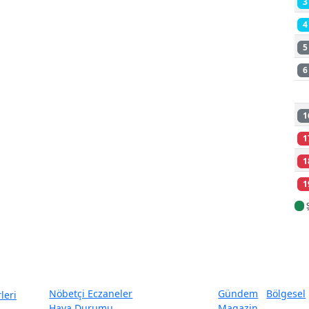
3
4
5
6
1
1
1
1
Nöbetçi Eczaneler
Gündem
Bölgesel
Hava Durumu
Magazin